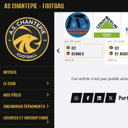
Panneau de gestion des cookies
AS CHANTEPIE - FOOTBALL
jeu. 06 août
ven. 07 août
D2
D2
RENNES
ST AUBI
MAHORAIS
CORMIE
AMICAL
AMICAL
ACCUEIL
Cet article n'est pas publié act
LE CLUB
NOS PÔLES
Par
CALENDRIER ÉVÈNEMENTS
LICENCES ET INSCRIPTIONS