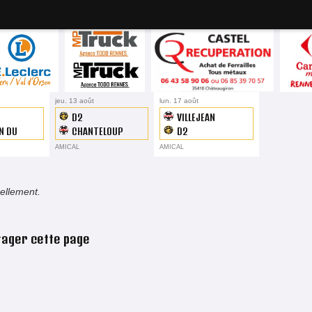
19H45
jeu. 13 août
19H45
lun. 17 août
19H45
D2
VILLEJEAN
N DU
CHANTELOUP
D2
R
AMICAL
AMICAL
uellement.
tager cette page