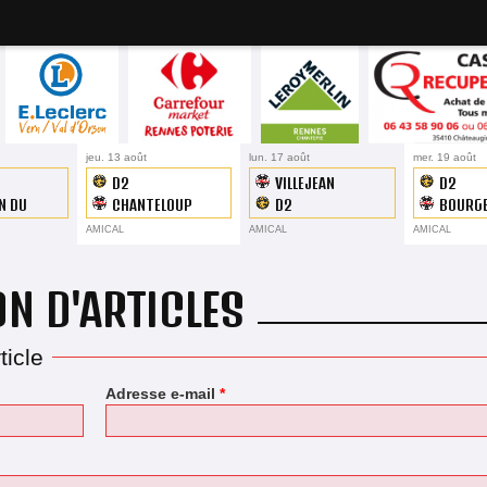
19H45
jeu. 13 août
19H45
lun. 17 août
19H45
mer. 19 août
D2
VILLEJEAN
D2
N DU
CHANTELOUP
D2
BOURG
R
AMICAL
AMICAL
AMICAL
N D'ARTICLES
ticle
Adresse e-mail
*