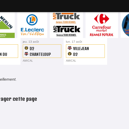
19H45
jeu. 13 août
19H45
lun. 17 août
19H45
D2
VILLEJEAN
N DU
CHANTELOUP
D2
R
AMICAL
AMICAL
uellement.
tager cette page