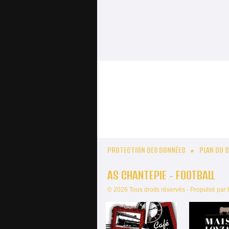
PROTECTION DES DONNÉES
PLAN DU S
AS CHANTEPIE - FOOTBALL
© 2026 Tous droits réservés - Propulsé par