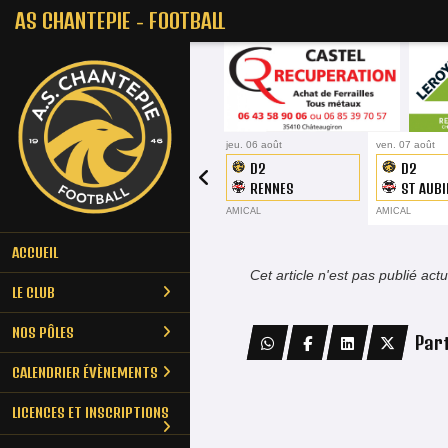
Panneau de gestion des cookies
AS CHANTEPIE - FOOTBALL
jeu. 06 août
ven. 07 août
D2
D2
RENNES
ST AUBI
MAHORAIS
CORMIE
AMICAL
AMICAL
ACCUEIL
Cet article n'est pas publié act
LE CLUB
NOS PÔLES
Par
CALENDRIER ÉVÈNEMENTS
LICENCES ET INSCRIPTIONS