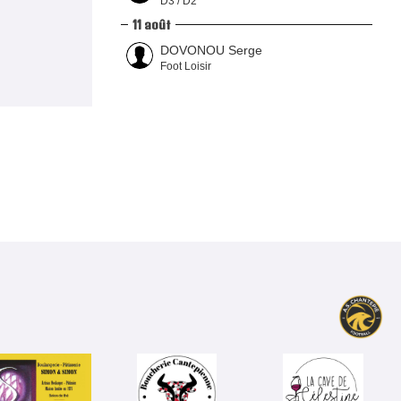
D3 / D2
11 août
DOVONOU Serge
Foot Loisir