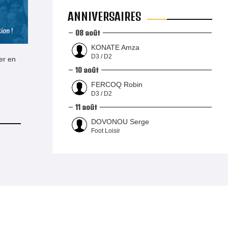
ANNIVERSAIRES
08 août
KONATE Amza
D3 / D2
ier en
10 août
FERCOQ Robin
D3 / D2
11 août
DOVONOU Serge
Foot Loisir