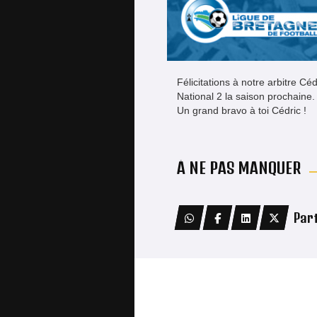
Félicitations à notre arbitre Cé
National 2 la saison prochaine.
Un grand bravo à toi Cédric !
À NE PAS MANQUER
ERMINIG KUP U13
Par