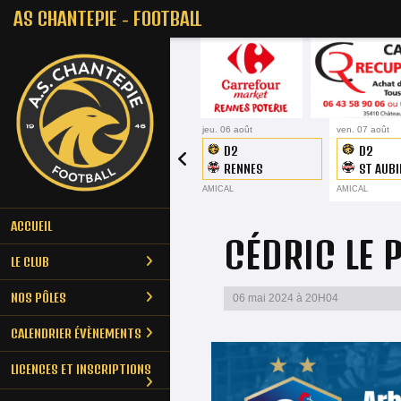
Panneau de gestion des cookies
AS CHANTEPIE - FOOTBALL
jeu. 06 août
ven. 07 août
D2
D2
RENNES
ST AUBI
MAHORAIS
CORMIE
AMICAL
AMICAL
ACCUEIL
CÉDRIC LE 
LE CLUB
NOS PÔLES
06 mai 2024 à 20H04
CALENDRIER ÉVÈNEMENTS
LICENCES ET INSCRIPTIONS