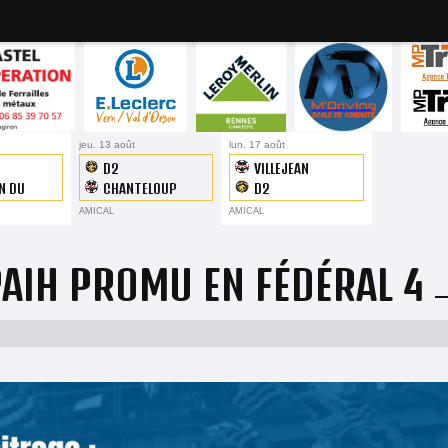
19H45
jeu. 13 août
19H45
lun. 17 août
19H45
D2
VILLEJEAN
N DU
CHANTELOUP
D2
R
AMICAL
AMICAL
PAIH PROMU EN FÉDÉRAL 4