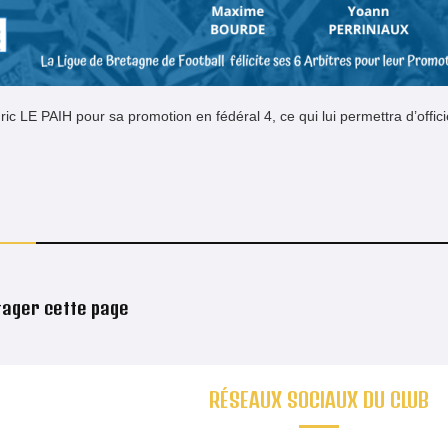
dric LE PAIH pour sa promotion en fédéral 4, ce qui lui permettra d’offic
LES U9 DE L'ASC A LA PIV'FIVE
du STADE RENNAIS,
20/02/2020.
LA SOIREE DU CLUB
tager cette page
RÉSEAUX SOCIAUX DU CLUB