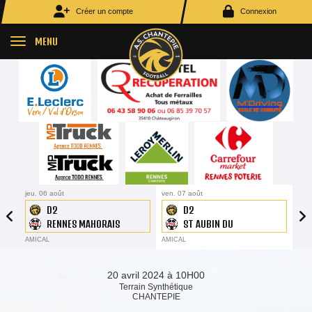
Panneau de gestion des cookies
Créer un compte
Connexion
MENU
5
jeu. 06 août
19H45
ven. 07 août
19H45
jeu.
D2
D2
RENNES MAHORAIS
ST AUBIN DU
CORMIER
AMICAL
AMICAL
AMI
20 avril 2024 à 10H00
Terrain Synthétique
CHANTEPIE