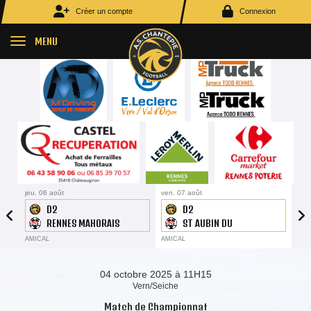
Panneau de gestion des cookies
Créer un compte
Connexion
MENU
5
jeu. 06 août
19H45
ven. 07 août
19H45
jeu.
D2
D2
RENNES MAHORAIS
ST AUBIN DU
CORMIER
AMICAL
AMICAL
AMI
04 octobre 2025 à 11H15
Vern/Seiche
Match de Championnat